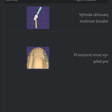
Výhoda úhlovaných 
možnost šroubovan
Provizorní most vyro
před prepa